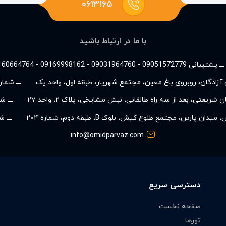
۰۶۱۳۱۶۵
با ما در ارتباط باشید
پشتیبانی 09051572779 - 09031964760 - 09169998162 - 09160664764
ان آزادگان، روبروی باغ معین، مجتمع شهریار، طبقه اول، واحد یک
شماره
شریعتی، بعد از سه راه طالقانی، نبش مشایخی، پلاک ۲، واحد ۲۷
شم
ن پارس، مجتمع طلوع کیش، بلوک B، طبقه دوم، شماره ۲۰۴
شم
info@omidparvaz.com
دسترسی سریع
صفحه نخست
تورها