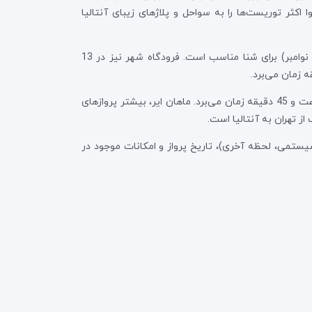
‌گراد و رطوبت آن بین ۶۵ الی ۸۵ درصد می‌باشد و این آب‌وهوا اکثر توریست‌ها را به سواحل و پلاژهای زیبای آنتالیا
آنتالیا دارای آب‌وهوای خاص مدیترانه‌ای با تابستان‌های آفتابی و زمستان‌های معتدل است. از اواسط ماه فروردین تا آبان (آوریل، نوامبر) برای شنا مناسب است. فرودگاه شهر نیز در 13
خوب است دانیم مدت زمان پرواز تهران آنتالیا بسته به نوع هواپیما و ایرلاین انتخابی، شرایط آب‌وهوا و ترافیک هوایی، حدود 2 ساعت و 45 دقیقه زمان می‌برد. ماهان ایر، بیشتر پروازهای
از تهران به آنتالیا است.
 سیستمی، لحظه آخری)، تاریخ پرواز و امکانات موجود در