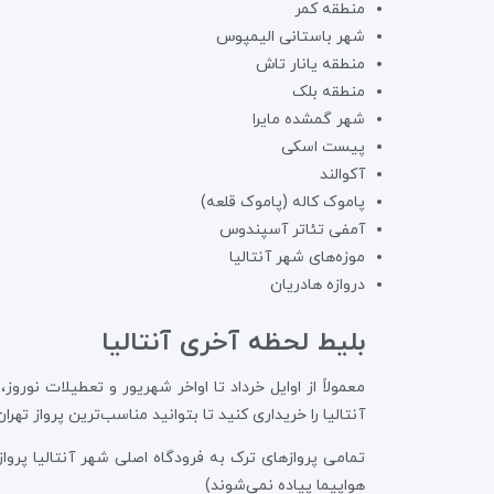
منطقه کمر
شهر باستانی الیمپوس
منطقه یانار تاش
منطقه بلک
شهر گمشده مایرا
پیست اسکی
آکوالند
پاموک کاله (پاموک قلعه)
آمفی تئاتر آسپندوس
موزه‌های شهر آنتالیا
دروازه هادریان
بلیط لحظه آخری آنتالیا
معمولاً از اوایل خرداد تا اواخر شهریور و تعطیلات نورو
آنتالیا را خریداری کنید تا بتوانید مناسب‌ترین پرواز تهران 
تمامی پروازهای ترک به فرودگاه اصلی شهر آنتالیا پرواز
هواپیما پیاده نمی‌شوند)