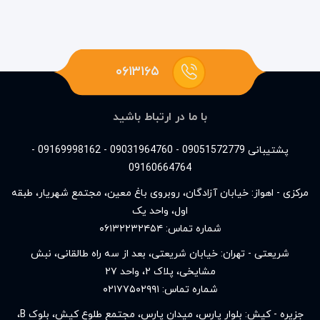
۰۶۱۳۱۶۵
با ما در ارتباط باشید
پشتیبانی 09051572779 - 09031964760 - 09169998162 -
09160664764
مرکزی - اهواز: خیابان آزادگان، روبروی باغ معین، مجتمع شهریار، طبقه
اول، واحد یک
شماره تماس:
۰۶۱۳۲۲۳۲۴۵۴
شریعتی - تهران: خیابان شریعتی، بعد از سه راه طالقانی، نبش
مشایخی، پلاک ۲، واحد ۲۷
شماره تماس:
۰۲۱۷۷۵۰۲۹۹۱
جزیره - کیش: بلوار پارس، میدان پارس، مجتمع طلوع کیش، بلوک B،